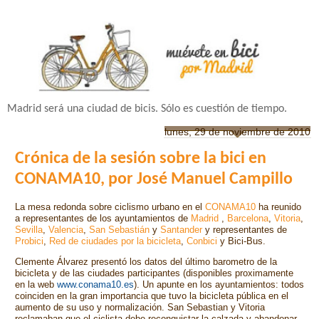
Madrid será una ciudad de bicis. Sólo es cuestión de tiempo.
lunes, 29 de noviembre de 2010
Crónica de la sesión sobre la bici en
CONAMA10, por José Manuel Campillo
La mesa redonda sobre ciclismo urbano en el
CONAMA10
ha reunido
a representantes de los ayuntamientos de
Madrid
,
Barcelona
,
Vitoria
,
Sevilla
,
Valencia
,
San Sebastián
y
Santander
y representantes de
Probici
,
Red de ciudades por la bicicleta
,
Conbici
y Bici-Bus.
Clemente Álvarez presentó los datos del último barometro de la
bicicleta y de las ciudades participantes (disponibles proximamente
en la web
www.conama10.es
). Un apunte en los ayuntamientos: todos
coinciden en la gran importancia que tuvo la bicicleta pública en el
aumento de su uso y normalización. San Sebastian y Vitoria
reclamaban que el ciclista debe reconquistar la calzada y abandonar