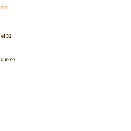
 una
 el 31
, que se