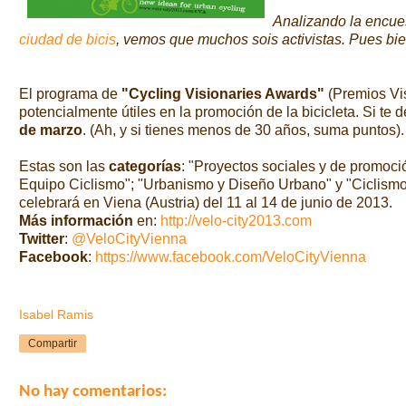
Analizando la encue
ciudad de bicis
, vemos que muchos sois activistas. Pues bien
El programa de
"Cycling Visionaries Awards"
(
Premios Vi
potencialmente útiles en la promoción de la bicicleta. Si te 
de marzo
.
(Ah, y
si tienes menos de 30 años, suma puntos).
Estas son las
categorías
: "
Proyectos sociales y de promoci
Equipo
Ciclismo"
; "
Urbanismo y Diseño Urbano" y "
Ciclismo
celebrará en Viena (Austria) del 11 al 14 de junio de 2013.
Más información
en:
http://velo-city2013.com
Twitter
:
@VeloCityVienna
Facebook
:
https://www.facebook.com/VeloCityVienna
Isabel Ramis
Compartir
No hay comentarios: