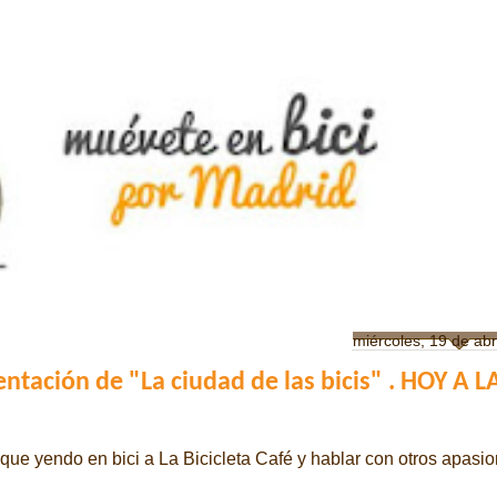
miércoles, 19 de abr
entación de "La ciudad de las bicis" . HOY A L
 que yendo en bici a La Bicicleta Café y hablar con otros apasi