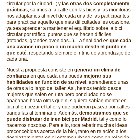
circular por la ciudad...; y
las otras dos completamente
práctica
s, salimos a la calle con las bicis y las monitoras
nos adaptamos al nivel de cada una de las participantes
para practicar aquello que más dificultades les ocasione,
ya sea aprender a mantener el equilibrio sobre la bici,
circular por tráfico, puntos que se hacen difíciles
(rotondas, grandes avenidas...). La finalidad es
que cada
una avance un poco o un mucho desde el punto en
que esté
, respetando siempre el ritmo de aprendizaje de
cada una.
Nuestra propuesta consiste en
generar un clima de
confianza
en que cada una pueda
mejorar sus
habilidades en función de su nivel
, aprendiendo unas
de otras a lo largo del taller. Así, hemos tenido desde
mujeres que salen en ruta pero por ciudad no se
apañaban hasta otras que ni siquiera sabían montar en
bici al empezar el taller y que pudieron pasear por calles
tranquilas al terminarlo. Además,
demostramos que se
puede disfrutar de ir en bici por Madrid
, tal y como lo
hacemos nosotras. Para ello, toca rebatir muchas ideas
preconcebidas acerca de la bici, tanto en relación a los
desplazamientos en el entorno urbano como en relación