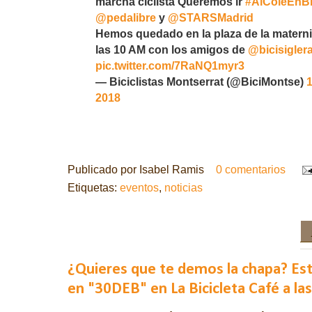
marcha ciclista Queremos ir
#AlColeEnBi
@pedalibre
y
@STARSMadrid
Hemos quedado en la plaza de la matern
las 10 AM con los amigos de
@bicisigler
pic.twitter.com/7RaNQ1myr3
— Biciclistas Montserrat (@BiciMontse)
2018
Publicado por
Isabel Ramis
0 comentarios
Etiquetas:
eventos
,
noticias
¿Quieres que te demos la chapa? Es
en "30DEB" en La Bicicleta Café a la