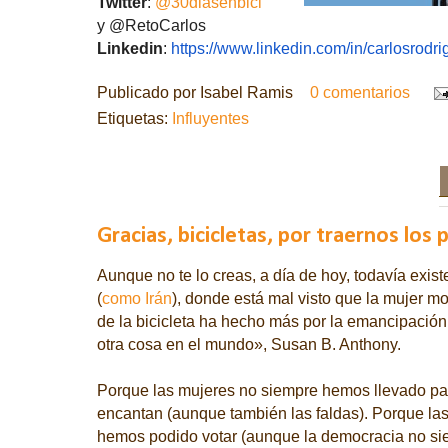
Twitter
:
@
30diasenbici
y
@RetoCarlos
Linkedin
:
https://www.linkedin.com/in/
carlosrodr
Publicado por
Isabel Ramis
0 comentarios
Etiquetas:
Influyentes
Gracias, bicicletas, por traernos los
Aunque no te lo creas, a día de hoy, todavía exis
(
como Irán
), donde está mal visto que la mujer mo
de la bicicleta ha hecho más por la emancipación
otra cosa en el mundo», Susan B. Anthony.
Porque las mujeres no siempre hemos llevado pa
encantan (aunque también las faldas). Porque la
hemos podido votar (aunque la democracia no sie