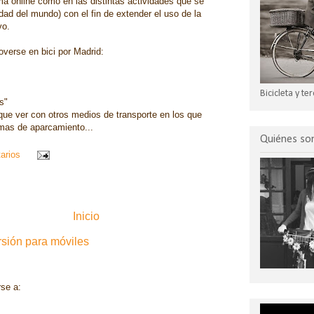
ma online como en las distintas actividades que se
dad del mundo) con el fin de extender el uso de la
vo.
overse en bici por Madrid:
Bicicleta y t
s"
a que ver con otros medios de transporte en los que
lemas de aparcamiento...
Quiénes s
arios
Inicio
rsión para móviles
rse a:
Entradas (Atom)