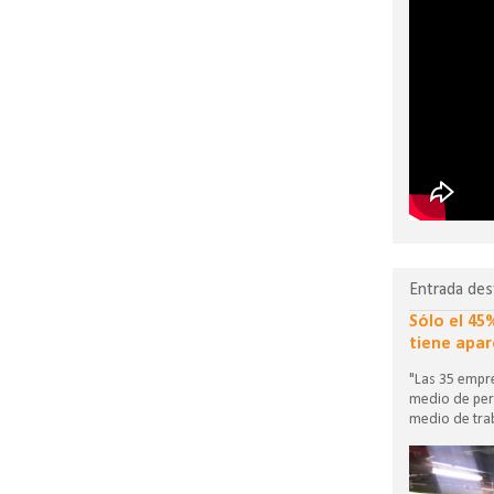
Entrada des
Sólo el 45
tiene apar
"Las 35 empre
medio de per
medio de trab