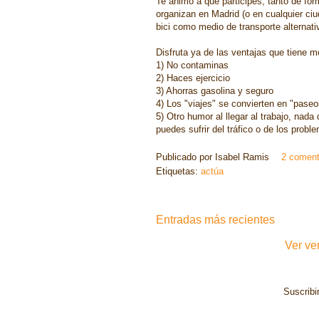
Te animo a que participes, tanto de for
organizan en Madrid (o en cualquier ciu
bici como medio de transporte alternati
Disfruta ya de las ventajas que tiene m
1) No contaminas
2) Haces ejercicio
3) Ahorras gasolina y seguro
4) Los "viajes" se convierten en "paseo
5) Otro humor al llegar al trabajo, nad
puedes sufrir del tráfico o de los prob
Publicado por
Isabel Ramis
2 coment
Etiquetas:
actúa
Entradas más recientes
Ver ve
Suscribi