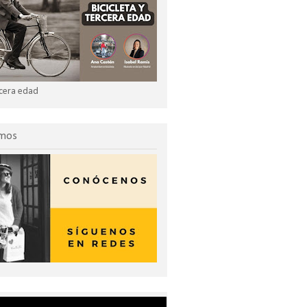
ercera edad
omos