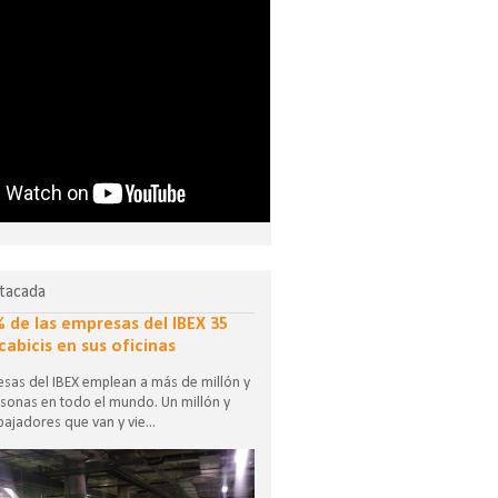
tacada
% de las empresas del IBEX 35
cabicis en sus oficinas
sas del IBEX emplean a más de millón y
sonas en todo el mundo. Un millón y
ajadores que van y vie...