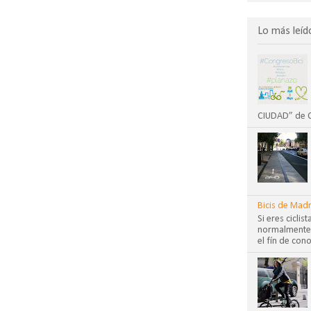
Lo más leíd
CIUDAD” de CO
Bicis de Madr
Si eres cicli
normalmente?
el fín de cono