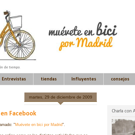
ión de tiempo.
Entrevistas
tiendas
Influyentes
consejos
martes, 29 de diciembre de 2009
Charla con 
o en Facebook
amado: "
Muévete en bici por Madrid
".