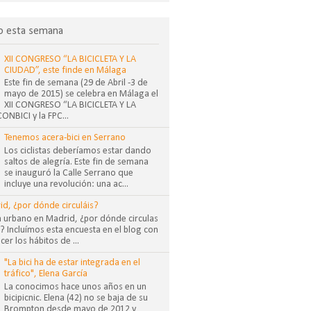
o esta semana
XII CONGRESO “LA BICICLETA Y LA
CIUDAD”, este finde en Málaga
Este fin de semana (29 de Abril -3 de
mayo de 2015) se celebra en Málaga el
XII CONGRESO “LA BICICLETA Y LA
NBICI y la FPC...
Tenemos acera-bici en Serrano
Los ciclistas deberíamos estar dando
saltos de alegría. Este fin de semana
se inauguró la Calle Serrano que
incluye una revolución: una ac...
id, ¿por dónde circuláis?
sta urbano en Madrid, ¿por dónde circulas
 Incluímos esta encuesta en el blog con
cer los hábitos de ...
"La bici ha de estar integrada en el
tráfico", Elena García
La conocimos hace unos años en un
bicipicnic. Elena (42) no se baja de su
Brompton desde mayo de 2012 y