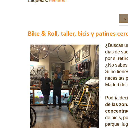
Etiquetas:
eventos
lu
Bike & Roll, taller, bicis y patines cer
¿Buscas un 
días de va
por el
retir
¿No sabes 
Si no tiene
necesitas p
Madrid de 
Podría dec
de las zo
concentra
de bicis, p
parque, lu