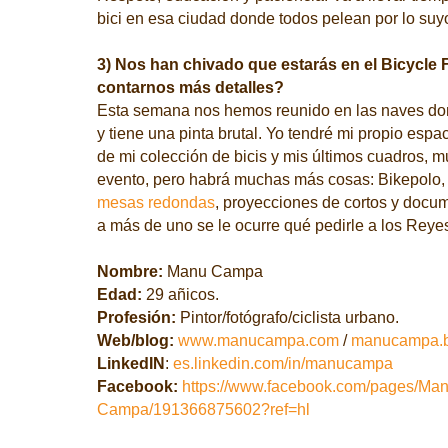
bici en esa ciudad donde todos pelean por lo suyo
3) Nos han chivado que estarás en el Bicycle F
contarnos más detalles?
Esta semana nos hemos reunido en las naves don
y tiene una pinta brutal. Yo tendré mi propio esp
de mi colección de bicis y mis últimos cuadros, 
evento, pero habrá muchas más cosas: Bikepolo, t
mesas redondas
, proyecciones de cortos y docu
a más de uno se le ocurre qué pedirle a los Rey
Nombre:
Manu Campa
Edad:
29 añicos.
Profesión:
Pintor/fotógrafo/ciclista urbano.
Web/blog:
www.manucampa.com
/
manucampa.b
LinkedIN
:
es.linkedin.com/in/manucampa
Facebook:
https://www.facebook.com/pages/Man
Campa/191366875602?ref=hl