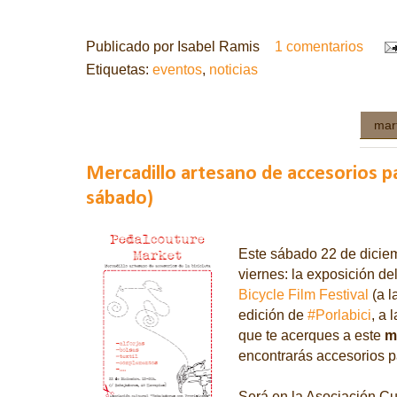
Publicado por
Isabel Ramis
1 comentarios
Etiquetas:
eventos
,
noticias
mar
Mercadillo artesano de accesorios par
sábado)
Este sábado 22 de diciem
viernes: la exposición d
Bicycle Film Festival
(a l
edición de
#Porlabici
, a 
que te acerques a este
m
encontrarás accesorios pa
Será en la Asociación Cu