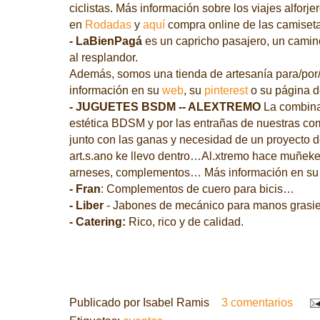
ciclistas.
Más información sobre los viajes alforje
en
Rodadas
y
aquí
compra online de las camiset
- LaBienPagá
es un capricho pasajero, un camin
al resplandor.
Además, somos una tienda de artesanía para/por/a
información en su
web
, su
pinterest
o su página 
- JUGUETES BSDM -- ALEXTREMO
La combinac
estética BDSM y por las entrañas de nuestras c
junto con las ganas y necesidad de un proyecto 
art.s.ano ke llevo dentro…
Al.xtremo hace muñekera
arneses, complementos…
Más información en su
- Fran
: Complementos de cuero para bicis…
- Liber
- Jabones de mecánico para manos grasie
- Catering:
Rico, rico y de calidad.
Publicado por
Isabel Ramis
3 comentarios