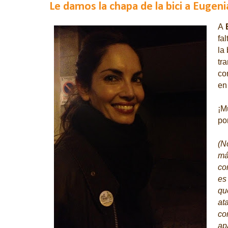
Le damos la chapa de la bici a Eugenia
A
fa
la
tra
co
en
¡M
po
(N
má
co
es
qu
at
co
ap