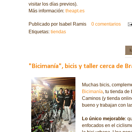
visitar los días previos).
Más información:
theapt.es
Publicado por
Isabel Ramis
0 comentarios
Etiquetas:
tiendas
l
"Bicimanía", bicis y taller cerca de B
Muchas bicis, complemen
Bicimanía
, tu tienda de
Caminos (y tienda onlin
bueno y trabajan con l
Lo único mejorable
: q
enfocados en el ciclismo
la bici urbana. Una pen