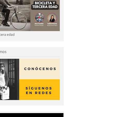
ercera edad
omos