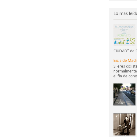
Lo más leíd
CIUDAD” de CO
Bicis de Madr
Si eres cicli
normalmente?
el fín de cono