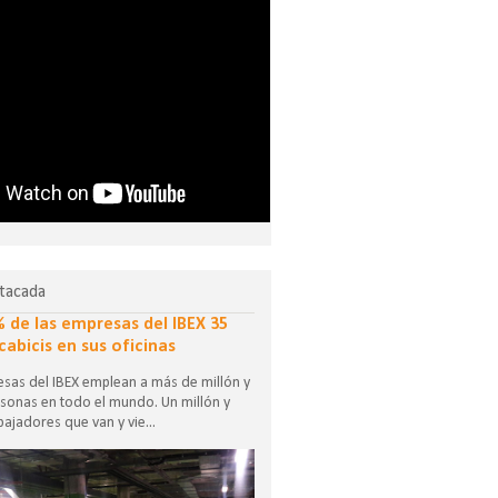
tacada
% de las empresas del IBEX 35
cabicis en sus oficinas
sas del IBEX emplean a más de millón y
sonas en todo el mundo. Un millón y
ajadores que van y vie...