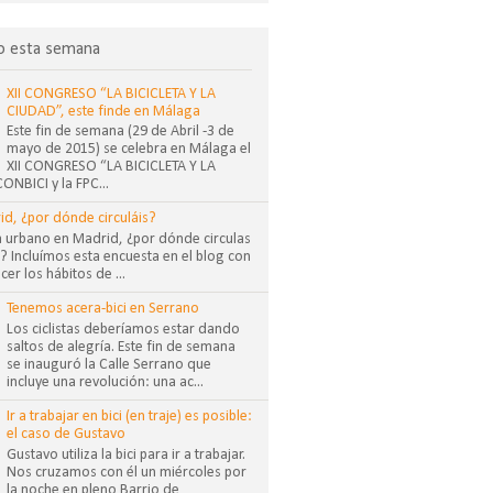
o esta semana
XII CONGRESO “LA BICICLETA Y LA
CIUDAD”, este finde en Málaga
Este fin de semana (29 de Abril -3 de
mayo de 2015) se celebra en Málaga el
XII CONGRESO “LA BICICLETA Y LA
NBICI y la FPC...
id, ¿por dónde circuláis?
sta urbano en Madrid, ¿por dónde circulas
 Incluímos esta encuesta en el blog con
cer los hábitos de ...
Tenemos acera-bici en Serrano
Los ciclistas deberíamos estar dando
saltos de alegría. Este fin de semana
se inauguró la Calle Serrano que
incluye una revolución: una ac...
Ir a trabajar en bici (en traje) es posible:
el caso de Gustavo
Gustavo utiliza la bici para ir a trabajar.
Nos cruzamos con él un miércoles por
la noche en pleno Barrio de