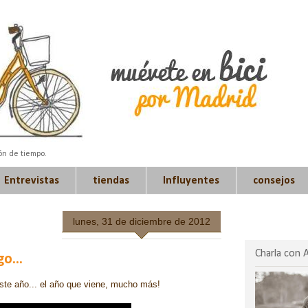
ión de tiempo.
Entrevistas
tiendas
Influyentes
consejos
lunes, 31 de diciembre de 2012
Charla con 
o...
ste año... el año que viene, mucho más!