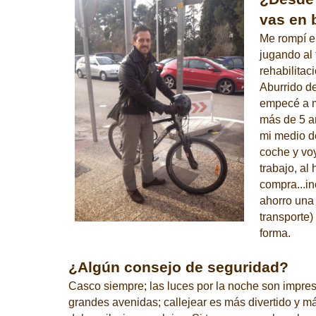
vas en 
Me rompí el
jugando al 
rehabilitaci
Aburrido de
empecé a m
más de 5 a
mi medio d
coche y voy
trabajo, al 
compra...i
ahorro una 
transporte
forma.
¿Algún consejo de seguridad?
Casco siempre; las luces por la noche son impresc
grandes avenidas; callejear es más divertido y más