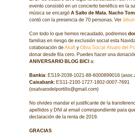
evento consistió en un concierto benéfico en la s
música se encargó
A Salto de Mata
,
Nacho Tom
contó con la presencia de 70 personas. Ver
álbum
Con todo lo que hemos recaudado, podremos
don
familias en riesgo de exclusión social esta Navida
colaboración de
Akafi
y
Obra Social Álvaro del Por
donar desde fila cero. Puedes hacer una donació
ANIVERSARIO BLOG BICI
a:
Bankia
: ES19-2038-1021-88-6000899016 (asoc.
Caixabank
: ES11-2100-1727-1802-0007-7691
(osalvarodelportillo@gmail.com)
No olvides mandar el justificante de la transferen
apellidos y DNI al email correspondiente para que
declaración de la renta de 2019.
GRACIAS