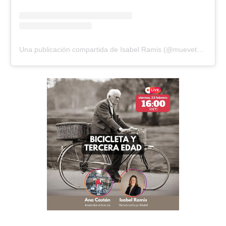
Una publicación compartida de Isabel Ramis (@mueveteenbicipormadrid)