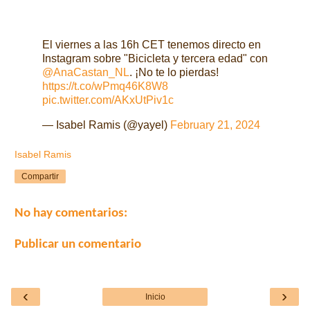
El viernes a las 16h CET tenemos directo en
Instagram sobre "Bicicleta y tercera edad" con
@AnaCastan_NL
. ¡No te lo pierdas!
https://t.co/wPmq46K8W8
pic.twitter.com/AKxUtPiv1c
— Isabel Ramis (@yayel)
February 21, 2024
Isabel Ramis
Compartir
No hay comentarios:
Publicar un comentario
‹
›
Inicio