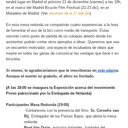
tendrá lugar en Madrid el próximo 21 de diciembre (viernes) a las 19h,
en el marco del Madrid Bicycle Film Festival (21-23 dic), en el
Matadero de Madrid. (Ver
resumen de la 1ª edición
).
En esta mesa redonda se compartirán cuatro experiencias a la hora
de fomentar el uso de la bici como medio de transporte. Éstas
servirán como punto de partida de un coloquio abierto donde los
asistentes podrán contar otros ejemplos e ideas. Queremos que sea
un encuentro motivador, una especie de incubadora de ideas que
inspire en todos las ganas de comunicar las ventajas que tiene ir en
bicicleta.
Si vienes, te agradeceríamos que te inscribieras en
esta págin
a.
Aunque el evento es gratuito, el aforo es limitado.
(A las 18:00 se inaugura la Exposición acerca del movimiento
Provo patrocinado por la Embajada de Holanda)
Participantes Mesa Redonda (19:00)
·
Contaremos con la presencia del Ilmo.
Sr. Cornelis van
Rij
, Embajador de los Países Bajos, que abrirá la mesa
redonda.
Roel Van Duijn
, activista holandés, fundador del