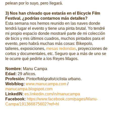
pelean por lo suyo, pero llegará.
3) Nos han chivado que estarás en el Bicycle Film
Festival, ¿podrías contarnos más detalles?
Esta semana nos hemos reunido en las naves donde
tendrá lugar el evento y tiene una pinta brutal. Yo tendré
mi propio espacio donde mostraré parte de mi colección
de bicis y mis últimos cuadros, muchos pintados para el
evento, pero habrá muchas más cosas: Bikepolo,
talleres, exposiciones,
mesas redondas
, proyecciones de
cortos y documentales, etc. Seguro que a más de uno se
le ocurre qué pedirle a los Reyes Magos.
Nombre:
Manu Campa
Edad:
29 añicos.
Profesión:
Pintor/fotógrafo/ciclista urbano.
Web/blog:
www.manucampa.com
/
manucampa.blogspot.com
LinkedIN
:
es.linkedin.com/in/manucampa
Facebook:
https://www.facebook.com/pages/Manu-
Campa/191366875602?ref=hl