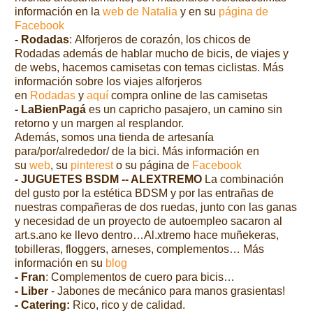
información en la
web de Natalia
y en su
página de
Facebook
- Rodadas
: Alforjeros de corazón, los chicos de
Rodadas además de hablar mucho de bicis, de viajes y
de webs, hacemos camisetas con temas ciclistas.
Más
información sobre los viajes alforjeros
en
Rodadas
y
aquí
compra online de las camisetas
- LaBienPagá
es un capricho pasajero, un camino sin
retorno y un margen al resplandor.
Además, somos una tienda de artesanía
para/por/alrededor/ de la bici.
Más información en
su
web
, su
pinterest
o su página de
Facebook
- JUGUETES BSDM -- ALEXTREMO
La combinación
del gusto por la estética BDSM y por las entrañas de
nuestras compañeras de dos ruedas, junto con las ganas
y necesidad de un proyecto de autoempleo sacaron al
art.s.ano ke llevo dentro…
Al.xtremo hace muñekeras,
tobilleras, floggers, arneses, complementos…
Más
información en su
blog
- Fran
: Complementos de cuero para bicis…
- Liber
- Jabones de mecánico para manos grasientas!
- Catering:
Rico, rico y de calidad.