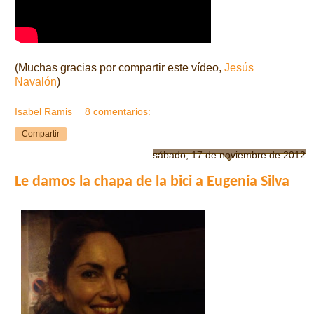
(Muchas gracias por compartir este vídeo,
Jesús
Navalón
)
Isabel Ramis
8 comentarios:
Compartir
sábado, 17 de noviembre de 2012
Le damos la chapa de la bici a Eugenia Silva