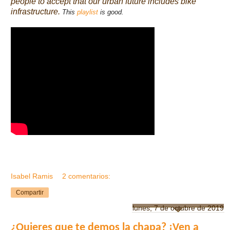
people to accept that our urban future includes bike
infrastructure.
This
playlist
is good.
Isabel Ramis
2 comentarios:
Compartir
lunes, 7 de octubre de 2019
¿Quieres que te demos la chapa? ¡Ven a