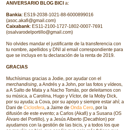
ANIVERSARIO BLOG BICI
a:
Bankia
: ES19-2038-1021-88-6000899016
(asoc.akafi@gmail.com)
Caixabank
: ES11-2100-1727-1802-0007-7691
(osalvarodelportillo@gmail.com)
No olvides mandar el justificante de la transferencia con
tu nombre, apellidos y DNI al email correspondiente para
que se incluya en tu declaración de la renta de 2019.
GRACIAS
Muchísimas gracias a Jodie, por ayudar con el
merchandising
, a Andrés y a John, por las fotos y vídeos,
a A Salto de Mata y a Nacho Tomás, por deleitarnos con
su música, a Carolina, Hugo y Víctor, de la Moby Dick,
por su ayuda; a Cova, por su apoyo y siempre estar ahí; a
Dani de
Ciclosfera
, a Jaime de
Onda Cero
, por la
difusión de este evento; a Carlos (Akafi) y a Susana (OS
Álvaro del Portillo), y a Jesús Alberto (Decathlon) por
ayudarnos con la gestión de las bicis, y a todos los que