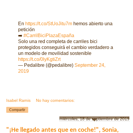
En
https://t.co/StUoJitu7m
hemos abierto una
petición
➡️
#CarrilBiciPlazaEspaña
Solo una red completa de carriles bici
protegidos conseguirá el cambio verdadero a
un modelo de movilidad sostenible
https://t.co/0lyKgtiZrt
— Pedalibre (@pedalibre)
September 24,
2019
Isabel Ramis
No hay comentarios:
Compartir
miércoles, 18 de septiembre de 2019
"¡He llegado antes que en coche!", Sonia,