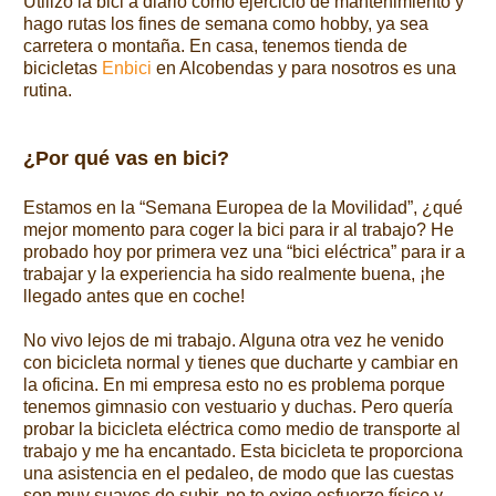
Utilizo la bici a diario como ejercicio de mantenimiento y
hago rutas los fines de semana como hobby, ya sea
carretera o montaña. En casa, tenemos tienda de
bicicletas
Enbici
en Alcobendas y para nosotros es una
rutina.
¿Por qué vas en bici?
Estamos en la “Semana Europea de la Movilidad”, ¿qué
mejor momento para coger la bici para ir al trabajo?
He
probado hoy por primera vez una “bici eléctrica” para ir a
trabajar y la experiencia ha sido realmente buena, ¡he
llegado antes que en coche!
No vivo lejos de mi trabajo. Alguna otra vez he venido
con bicicleta normal y tienes que ducharte y cambiar en
la oficina. En mi empresa esto no es problema porque
tenemos gimnasio con vestuario y duchas. Pero quería
probar la bicicleta eléctrica como medio de transporte al
trabajo y me ha encantado. Esta bicicleta te proporciona
una asistencia en el pedaleo, de modo que las cuestas
son muy suaves de subir, no te exige esfuerzo físico y