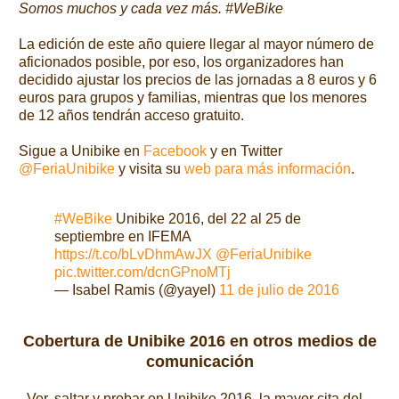
Somos muchos y cada vez más. #WeBike
La edición de este año quiere llegar al mayor número de
aficionados posible, por eso, los organizadores han
decidido ajustar los precios de las jornadas a 8 euros y 6
euros para grupos y familias, mientras que los menores
de 12 años tendrán acceso gratuito.
Sigue a Unibike en
Facebook
y en Twitter
@FeriaUnibike
y visita su
web para más información
.
#WeBike
Unibike 2016, del 22 al 25 de
septiembre en IFEMA
https://t.co/bLvDhmAwJX
@FeriaUnibike
pic.twitter.com/dcnGPnoMTj
— Isabel Ramis (@yayel)
11 de julio de 2016
Cobertura de Unibike 2016 en otros medios de
comunicación
- Ver, saltar y probar en Unibike 2016, la mayor cita del