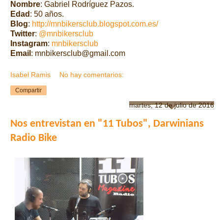
Nombre
: Gabriel Rodríguez Pazos.
Edad
: 50 años.
Blog
:
http://mnbikersclub.blogspot.com.es/
Twitter
:
@mnbikersclub
Instagram
:
mnbikersclub
Email
: mnbikersclub@gmail.com
Isabel Ramis
No hay comentarios:
Compartir
martes, 12 de julio de 2016
Nos entrevistan en "11 Tubos", Darwinians
Radio Bike