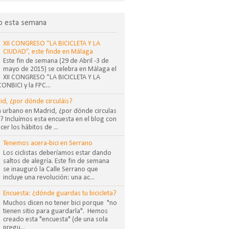
o esta semana
XII CONGRESO “LA BICICLETA Y LA
CIUDAD”, este finde en Málaga
Este fin de semana (29 de Abril -3 de
mayo de 2015) se celebra en Málaga el
XII CONGRESO “LA BICICLETA Y LA
NBICI y la FPC...
id, ¿por dónde circuláis?
sta urbano en Madrid, ¿por dónde circulas
 Incluímos esta encuesta en el blog con
cer los hábitos de ...
Tenemos acera-bici en Serrano
Los ciclistas deberíamos estar dando
saltos de alegría. Este fin de semana
se inauguró la Calle Serrano que
incluye una revolución: una ac...
Encuesta: ¿dónde guardas tu bicicleta?
Muchos dicen no tener bici porque "no
tienen sitio para guardarla". Hemos
creado esta "encuesta" (de una sola
pregu...