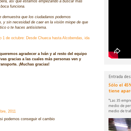
espera, así que estamos empezando a buscar más
 boca funciona.
 que demuestra que los ciudadanos podemos
no, y sin necesidad de caer en la visión miope de que
tico o te haces antisistema.
o 1 de octubre: Desde Chueca hasta Alcobendas, ida
queremos agradecer a Iván y al resto del equipo
ivas gracias a las cuales más personas ven y
transporte. ¡Muchas gracias!
Entrada des
Sólo el 45
tiene apar
"Las 35 empre
medio de per
mbre, 2011
medio de trab
asi podemos conseguir el cambio