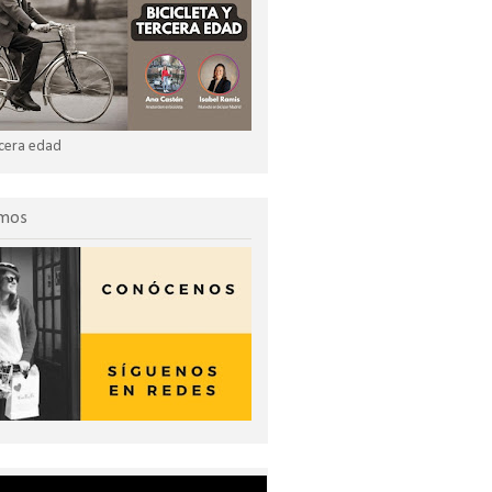
ercera edad
omos