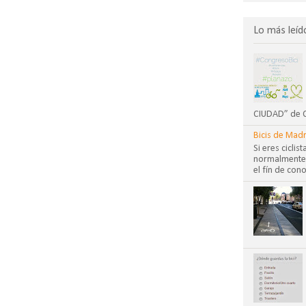
Lo más leíd
CIUDAD” de CO
Bicis de Madr
Si eres cicli
normalmente?
el fín de cono