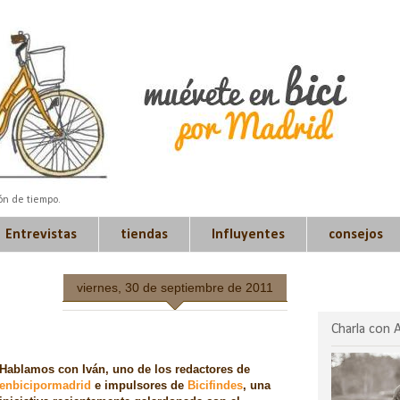
ión de tiempo.
Entrevistas
tiendas
Influyentes
consejos
viernes, 30 de septiembre de 2011
Charla con 
Hablamos con Iván, uno de los redactores de
enbicipormadrid
e impulsores de
Bicifindes
, una