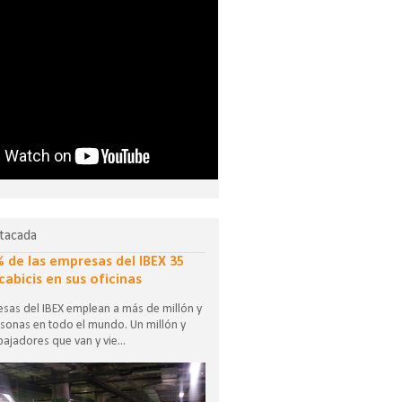
tacada
% de las empresas del IBEX 35
cabicis en sus oficinas
sas del IBEX emplean a más de millón y
sonas en todo el mundo. Un millón y
ajadores que van y vie...