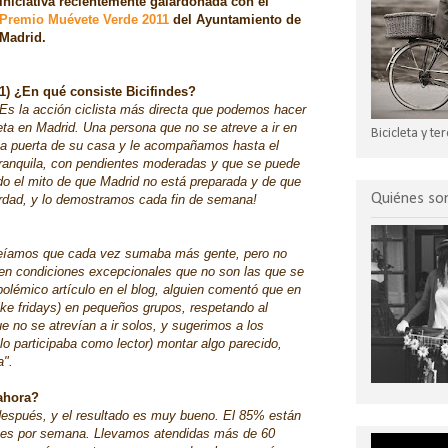
iniciativa recientemente galardonada con el
Premio Muévete Verde 2011
del Ayuntamiento de
Madrid.
1) ¿En qué consiste Bicifindes?
Es la acción ciclista más directa que podemos hacer
leta en Madrid. Una persona que no se atreve a ir en
Bicicleta y t
 la puerta de su casa y le acompañamos hasta el
tranquila, con pendientes moderadas y que se puede
o el mito de que Madrid no está preparada y de que
Quiénes s
verdad, y lo demostramos cada fin de semana!
e veíamos que cada vez sumaba más gente, pero no
a en condiciones excepcionales que no son las que se
 polémico artículo en el blog, alguien comentó que en
ike fridays) en pequeños grupos, respetando al
ue no se atrevían a ir solos, y sugerimos a los
lo participaba como lector) montar algo parecido,
a".
 ahora?
spués, y el resultado es muy bueno. El 85% están
eces por semana. Llevamos atendidas más de 60