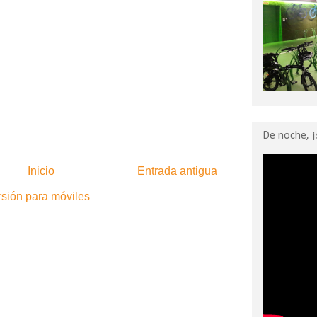
De noche, ¡
Inicio
Entrada antigua
rsión para móviles
:
Enviar comentarios (Atom)