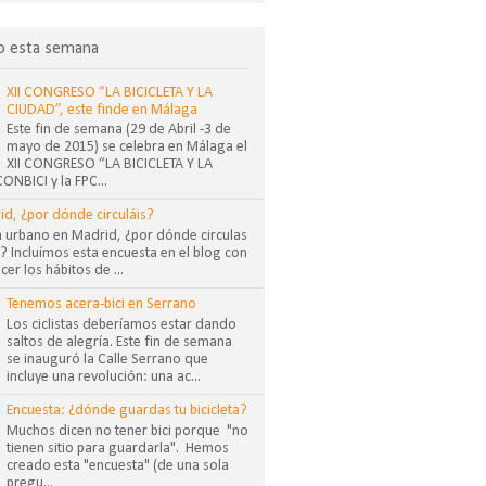
o esta semana
XII CONGRESO “LA BICICLETA Y LA
CIUDAD”, este finde en Málaga
Este fin de semana (29 de Abril -3 de
mayo de 2015) se celebra en Málaga el
XII CONGRESO “LA BICICLETA Y LA
NBICI y la FPC...
id, ¿por dónde circuláis?
sta urbano en Madrid, ¿por dónde circulas
 Incluímos esta encuesta en el blog con
cer los hábitos de ...
Tenemos acera-bici en Serrano
Los ciclistas deberíamos estar dando
saltos de alegría. Este fin de semana
se inauguró la Calle Serrano que
incluye una revolución: una ac...
Encuesta: ¿dónde guardas tu bicicleta?
Muchos dicen no tener bici porque "no
tienen sitio para guardarla". Hemos
creado esta "encuesta" (de una sola
pregu...