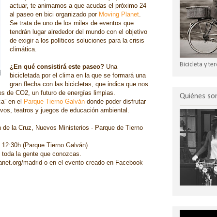
actuar, te animamos a que acudas el próximo 24
al paseo en bici organizado por
Moving Planet
.
Se trata de uno de los miles de eventos que
tendrán lugar alrededor del mundo con el objetivo
de exigir a los políticos soluciones para la crisis
climática.
Bicicleta y t
¿En qué consistirá este paseo?
Una
bicicletada por el clima en la que se formará una
gran flecha con las bicicletas,
que indica que nos
s de CO2, un futuro de energías limpias.
Quiénes s
ca” en el
Parque Tierno Galván
donde poder disfrutar
tivos, teatros y juegos de educación ambiental.
de la Cruz, Nuevos Ministerios - Parque de Tierno
 12:30h (Parque Tierno Galván)
toda la gente que conozcas.
anet.org/madrid o en el evento creado en Facebook