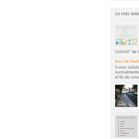
Lo más leíd
CIUDAD” de CO
Bicis de Madr
Si eres cicli
normalmente?
el fín de cono