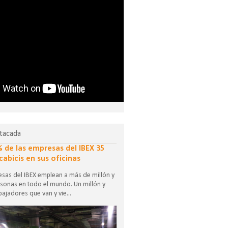
tacada
% de las empresas del IBEX 35
cabicis en sus oficinas
sas del IBEX emplean a más de millón y
sonas en todo el mundo. Un millón y
ajadores que van y vie...