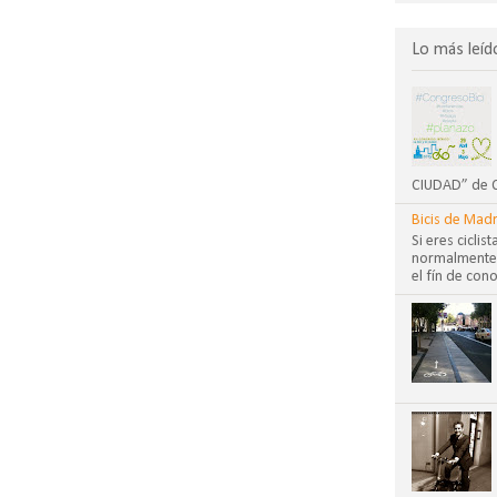
Lo más leíd
CIUDAD” de CO
Bicis de Madr
Si eres cicli
normalmente?
el fín de cono