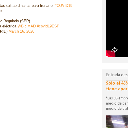
s extraordinarias para frenar el
#COVID19
e:
to Regulado (SER)
a eléctrica
@BiciMAD
#covid19ESP
DRID)
March 16, 2020
Entrada des
Sólo el 45
tiene apar
"Las 35 empre
medio de per
medio de trab