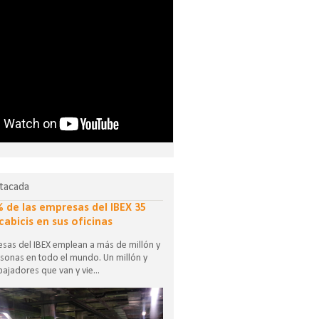
tacada
% de las empresas del IBEX 35
cabicis en sus oficinas
sas del IBEX emplean a más de millón y
sonas en todo el mundo. Un millón y
ajadores que van y vie...