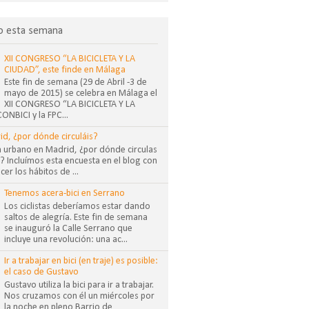
o esta semana
XII CONGRESO “LA BICICLETA Y LA
CIUDAD”, este finde en Málaga
Este fin de semana (29 de Abril -3 de
mayo de 2015) se celebra en Málaga el
XII CONGRESO “LA BICICLETA Y LA
NBICI y la FPC...
id, ¿por dónde circuláis?
sta urbano en Madrid, ¿por dónde circulas
 Incluímos esta encuesta en el blog con
cer los hábitos de ...
Tenemos acera-bici en Serrano
Los ciclistas deberíamos estar dando
saltos de alegría. Este fin de semana
se inauguró la Calle Serrano que
incluye una revolución: una ac...
Ir a trabajar en bici (en traje) es posible:
el caso de Gustavo
Gustavo utiliza la bici para ir a trabajar.
Nos cruzamos con él un miércoles por
la noche en pleno Barrio de