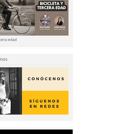
ercera edad
omos