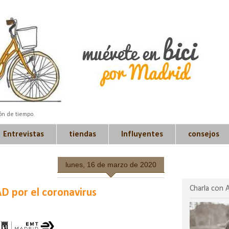
ión de tiempo.
Entrevistas
tiendas
Influyentes
consejos
lunes, 16 de marzo de 2020
Charla con 
 por el coronavirus