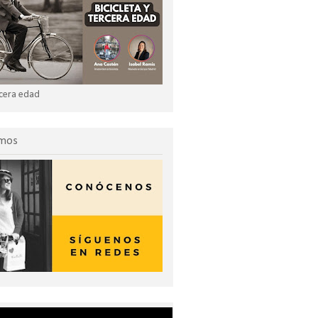
ercera edad
omos