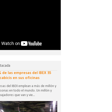
tacada
% de las empresas del IBEX 35
cabicis en sus oficinas
sas del IBEX emplean a más de millón y
sonas en todo el mundo. Un millón y
ajadores que van y vie...