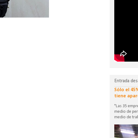
Entrada des
Sólo el 45
tiene apar
"Las 35 empre
medio de per
medio de trab