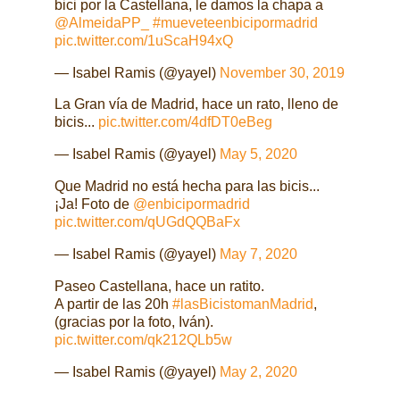
bici por la Castellana, le damos la chapa a
@AlmeidaPP_
#mueveteenbicipormadrid
pic.twitter.com/1uScaH94xQ
— Isabel Ramis (@yayel)
November 30, 2019
La Gran vía de Madrid, hace un rato, lleno de
bicis...
pic.twitter.com/4dfDT0eBeg
— Isabel Ramis (@yayel)
May 5, 2020
Que Madrid no está hecha para las bicis...
¡Ja! Foto de
@enbicipormadrid
pic.twitter.com/qUGdQQBaFx
— Isabel Ramis (@yayel)
May 7, 2020
Paseo Castellana, hace un ratito.
A partir de las 20h
#lasBicistomanMadrid
,
(gracias por la foto, Iván).
pic.twitter.com/qk212QLb5w
— Isabel Ramis (@yayel)
May 2, 2020