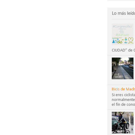
Lo más leíd
CIUDAD” de CO
Bicis de Madr
Si eres cicli
normalmente?
el fín de cono