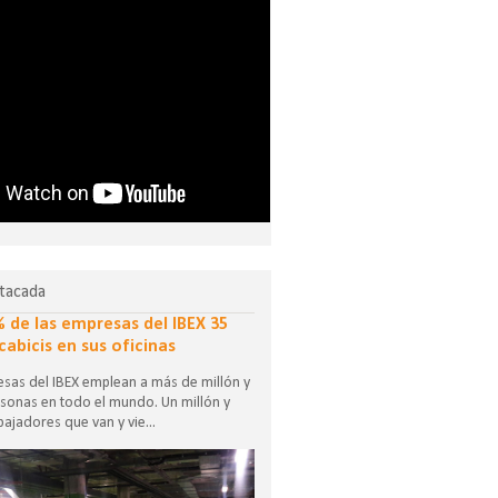
tacada
% de las empresas del IBEX 35
cabicis en sus oficinas
sas del IBEX emplean a más de millón y
sonas en todo el mundo. Un millón y
ajadores que van y vie...