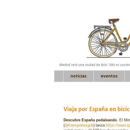
Madrid será una ciudad de bicis. Sólo es cuest
noticias
eventos
Viaja por España en bicic
Descubre España pedaleando
. El Mi
(
@transportesgob
) lanza
https://www.s