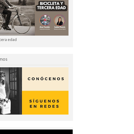
ercera edad
omos