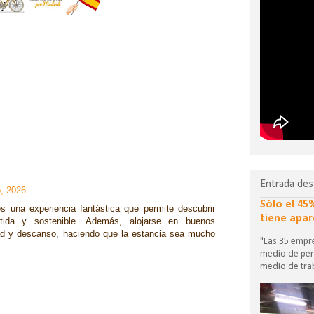
Entrada des
o, 2026
Sólo el 45
es una experiencia fantástica que permite descubrir
tiene apar
tida y sostenible. Además, alojarse en buenos
d y descanso, haciendo que la estancia sea mucho
"Las 35 empre
medio de per
medio de trab