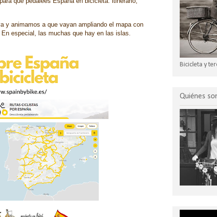
 para que pedalees España en bicicleta
: itinerario,
tiva y animamos a que vayan ampliando el mapa con
n. En especial, las muchas que hay en las islas.
Bicicleta y t
Quiénes s