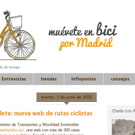
ión de tiempo.
Entrevistas
tiendas
Influyentes
consejos
martes, 3 de junio de 2025
Charla con 
leta: nueva web de rutas ciclistas
nisterio de Transportes y Movilidad Sostenible
painbybike.es/
,
una web con más de 300 rutas