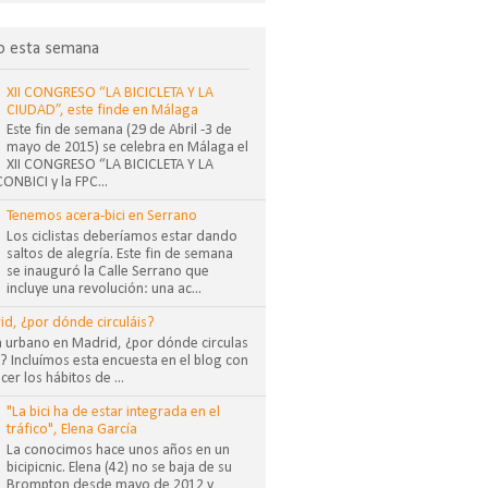
o esta semana
XII CONGRESO “LA BICICLETA Y LA
CIUDAD”, este finde en Málaga
Este fin de semana (29 de Abril -3 de
mayo de 2015) se celebra en Málaga el
XII CONGRESO “LA BICICLETA Y LA
NBICI y la FPC...
Tenemos acera-bici en Serrano
Los ciclistas deberíamos estar dando
saltos de alegría. Este fin de semana
se inauguró la Calle Serrano que
incluye una revolución: una ac...
id, ¿por dónde circuláis?
sta urbano en Madrid, ¿por dónde circulas
 Incluímos esta encuesta en el blog con
cer los hábitos de ...
"La bici ha de estar integrada en el
tráfico", Elena García
La conocimos hace unos años en un
bicipicnic. Elena (42) no se baja de su
Brompton desde mayo de 2012 y