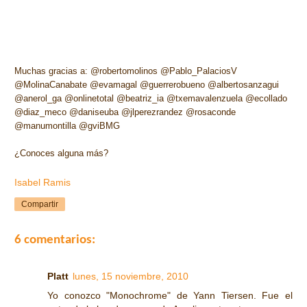
Muchas gracias a: @robertomolinos @Pablo_PalaciosV
@MolinaCanabate @evamagal @guerrerobueno @albertosanzagui
@anerol_ga @onlinetotal @beatriz_ia @txemavalenzuela @ecollado
@diaz_meco @daniseuba @jlperezrandez @rosaconde
@manumontilla @gviBMG
¿Conoces alguna más?
Isabel Ramis
Compartir
6 comentarios:
Platt
lunes, 15 noviembre, 2010
Yo conozco "Monochrome" de Yann Tiersen. Fue el