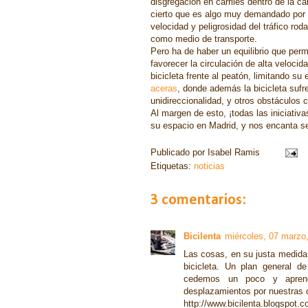
disgregación
en carriles dentro de la ca
cierto que es algo muy demandado por a
velocidad y peligrosidad del tráfico ro
como medio de transporte.
Pero ha de haber un equilibrio que permit
favorecer la circulación de
alta velocid
bicicleta frente al peatón, limitando su
aceras
, donde además la bicicleta sufr
unidireccionalidad, y otros obstáculo
Al margen de esto, ¡todas las iniciativ
su espacio en Madrid, y nos encanta se
Publicado por
Isabel Ramis
Etiquetas:
noticias
3 comentarios:
Bicilenta
miércoles, 07 marzo
Las cosas, en su justa medida
bicicleta. Un plan general d
cedemos un poco y aprend
desplazamientos por nuestras 
http://www.bicilenta.blogspot.