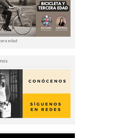
ercera edad
omos