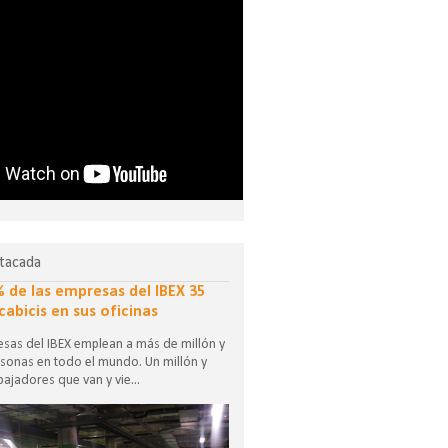
tacada
% de las empresas del IBEX 35
cabicis en sus oficinas
sas del IBEX emplean a más de millón y
sonas en todo el mundo. Un millón y
ajadores que van y vie...