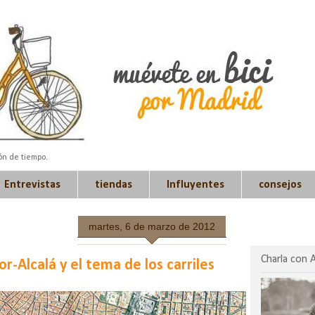
ión de tiempo.
Entrevistas
tiendas
Influyentes
consejos
martes, 6 de marzo de 2012
Charla con 
or-Alcalá y el tema de los carriles