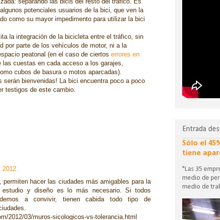
lzada: separando las bicis del resto del tráfico. Es
lgunos potenciales usuarios de la bici, que ven la
dado como su mayor impedimento para utilizar la bici
a la integración de la bicicleta entre el tráfico, sin
ad por parte de
los vehículos de motor
, ni a la
 espacio peatonal (en el caso de ciertos
errores en
e las cuestas en cada acceso a los garajes,
s como cubos de basura o motos aparcadas).
as serán bienvenidas!
La bici encuentra poco a poco
r testigos de este cambio.
Entrada des
Sólo el 45
tiene apar
, 2012
"Las 35 empre
medio de per
, permiten hacer las ciudades más amigables para la
medio de trab
e estudio y diseño es lo más necesario. Si todos
emos a convivir, tienen cabida todo tipo de
ciudades.
com/2012/03/muros-sicologicos-vs-tolerancia.html