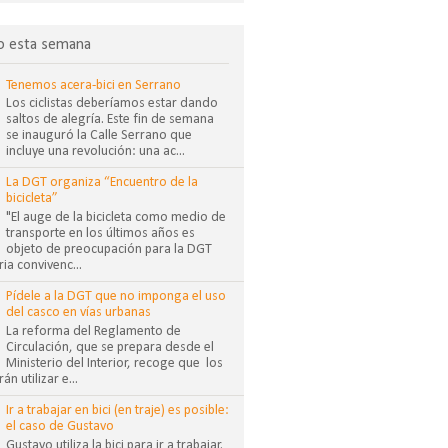
o esta semana
Tenemos acera-bici en Serrano
Los ciclistas deberíamos estar dando
saltos de alegría. Este fin de semana
se inauguró la Calle Serrano que
incluye una revolución: una ac...
La DGT organiza “Encuentro de la
bicicleta”
"El auge de la bicicleta como medio de
transporte en los últimos años es
objeto de preocupación para la DGT
ia convivenc...
Pídele a la DGT que no imponga el uso
del casco en vías urbanas
La reforma del Reglamento de
Circulación, que se prepara desde el
Ministerio del Interior, recoge que los
án utilizar e...
Ir a trabajar en bici (en traje) es posible:
el caso de Gustavo
Gustavo utiliza la bici para ir a trabajar.