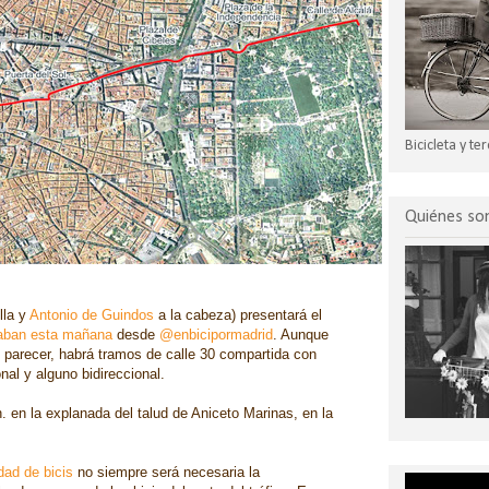
Bicicleta y t
Quiénes s
lla y
Antonio de Guindos
a la cabeza) presentará el
aban esta mañana
desde
@enbicipormadrid
. Aunque
 parecer,
habrá tramos de calle 30 compartida con
onal y alguno bidireccional.
h.
en la explanada del talud de Aniceto Marinas, en la
dad de bicis
no siempre será necesaria la