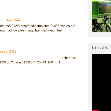
07 marzo, 2012
ario.es/2012/Marzo/medioambiente/214361/obras-eje-
leta-madrid-calles-tranquilas-madrid-rio.htmlml
De noche, ¡
marzo, 2012
obertura:
012/03/07/madrid/1331144726_434160.html