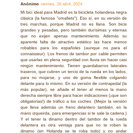
Anónimo
viernes, 26 abril, 2024
Mi bici ideal para Madrid es la bicicleta holandesa negra
clásica (la famosa "omafiets"). Eso sí, en su versión de
tres marchas, porque Madrid no es llana. Son bicis
grandes y pesadas, pero también durísimas y eternas
que no exijen apenas mantenimiento. Además su
aparente falta de atractivo estético las hace menos
robables para los españoles (aunque no para el
connaisseur). Los frenos de tambor por cable permiten
que usarlas en plena seguridad con lluvia sin hacer casi
ningún mantenimiento. Tienen guardabarros laterales
traseros, que cubren un tercio de la rueda en los lados,
para no mojarse, y uno de goma flexible colgando
delante para lo mismo. En su versión de contrapedal (la
más popular), se añade el tener al menos la mano
derecha siempre libre para hacer indicaciones (¡que son
obligatorias!) de tráfico a los coches. (Mejor la versión
que lleva además un freno delantero también, en la
mano izqueirda, para emergencias si te sale la cadena.)
Y el tener la dinamo dentro del tambor de la rueda
delantera es otra ventaja para que no te roben la
dinamo (en Holanda se te roba todo) y no andar