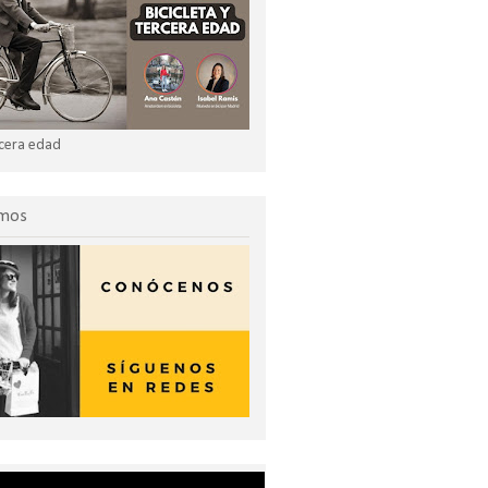
ercera edad
omos