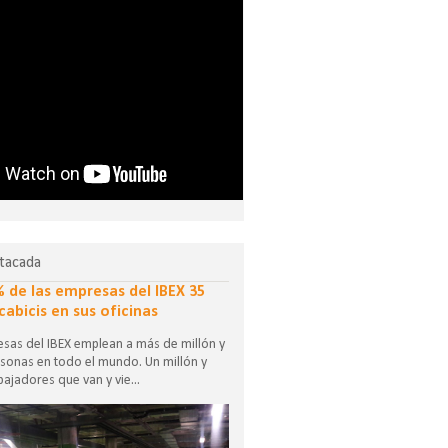
tacada
% de las empresas del IBEX 35
cabicis en sus oficinas
sas del IBEX emplean a más de millón y
sonas en todo el mundo. Un millón y
ajadores que van y vie...