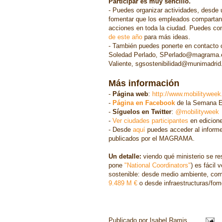
Participar es muy sencillo.
- Puedes organizar actividades, desde u
fomentar que los empleados compartan e
acciones en toda la ciudad. Puedes con
de este año
para más ideas.
- También puedes ponerte en contacto 
Soledad Perlado, SPerlado@magrama.es
Valiente, sgsostenibilidad@munimadrid.
Más información
-
Página web
:
http://www.mobilityweek
-
Página en Facebook
de la Semana E
-
Síguelos en Twitter
:
@mobilityweek
-
Ver ciudades participantes
en edicione
- Desde
aquí
puedes acceder al inform
publicados por el MAGRAMA.
Un detalle:
viendo qué ministerio se re
pone
"National Coordinators"
) es fácil 
sostenible: desde medio ambiente, com
9.489 M €
o desde infraestructuras/fom
Publicado por
Isabel Ramis