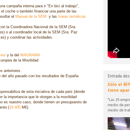
na campaña interna para ir "En bici al trabajo",
l coche o también financiar una parte de las
sultar el
Manual de la SEM
y las
líneas temáticas
con la Coordinadora Nacional de la SEM (Sra.
) o al coordinador local de la SEM (Sra. Paz
es) y coordinar las actividades.
.eu/
y la del
MAGRAMA
uropea de la Movilidad
s anteriores.
e del año pasado con los resultados de España
Entrada des
Sólo el 45
tiene apar
sponsabiliza de esta iniciativa de cada país (donde
ver la importancia que le otorgan a la movilidad
"Las 35 empre
o es nuestro caso, donde tienen un presupuesto de
medio de per
ento (
18.405
M€).
medio de trab