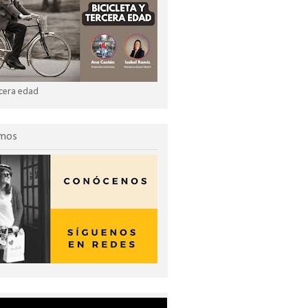
ercera edad
omos