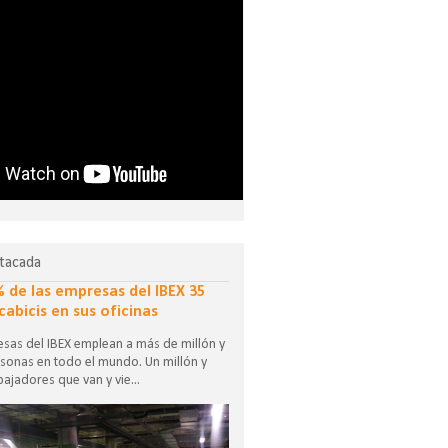
tacada
% de las empresas del IBEX 35
cabicis en sus oficinas
sas del IBEX emplean a más de millón y
sonas en todo el mundo. Un millón y
ajadores que van y vie...