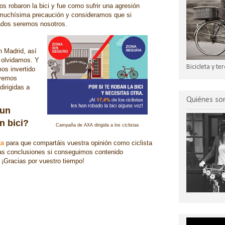
os robaron la bici y fue como sufrir una agresión
n muchísima precaución y consideramos que si
ados seremos nosotros.
n Madrid, así
s olvidamos. Y
Bicicleta y t
os invertido
 vemos
dirigidas a
Quiénes s
 un
n bici?
Campaña de AXA dirigida a los ciclistas
ta
para que compartáis vuestra opinión como ciclista
las conclusiones si conseguimos contenido
 ¡Gracias por vuestro tiempo!