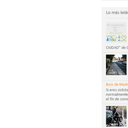
Lo más leíd
CIUDAD” de CO
Bicis de Madr
Si eres cicli
normalmente?
el fín de cono