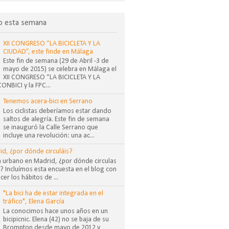
o esta semana
XII CONGRESO “LA BICICLETA Y LA
CIUDAD”, este finde en Málaga
Este fin de semana (29 de Abril -3 de
mayo de 2015) se celebra en Málaga el
XII CONGRESO “LA BICICLETA Y LA
NBICI y la FPC...
Tenemos acera-bici en Serrano
Los ciclistas deberíamos estar dando
saltos de alegría. Este fin de semana
se inauguró la Calle Serrano que
incluye una revolución: una ac...
id, ¿por dónde circuláis?
sta urbano en Madrid, ¿por dónde circulas
 Incluímos esta encuesta en el blog con
cer los hábitos de ...
"La bici ha de estar integrada en el
tráfico", Elena García
La conocimos hace unos años en un
bicipicnic. Elena (42) no se baja de su
Brompton desde mayo de 2012 y