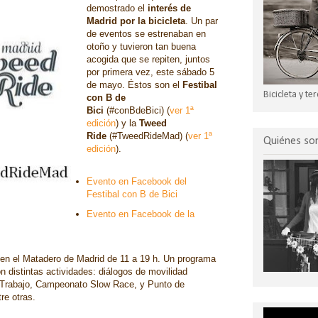
demostrado el
interés de
Madrid por la bicicleta
. Un par
de eventos se estrenaban en
otoño y tuvieron tan buena
acogida que se repiten, juntos
por primera vez, este sábado 5
de mayo. Éstos son el
Festibal
Bicicleta y t
con B de
Bici
(#conBdeBici)
(
ver 1ª
edición
) y la
Tweed
Ride
(#TweedRideMad)
(
ver 1ª
Quiénes s
edición
).
Evento en Facebook del
Festibal con B de Bici
Evento en Facebook de la
 en el Matadero de Madrid de 11 a 19 h. Un programa
on distintas actividades: diálogos de movilidad
l Trabajo, Campeonato Slow Race, y Punto de
re otras.