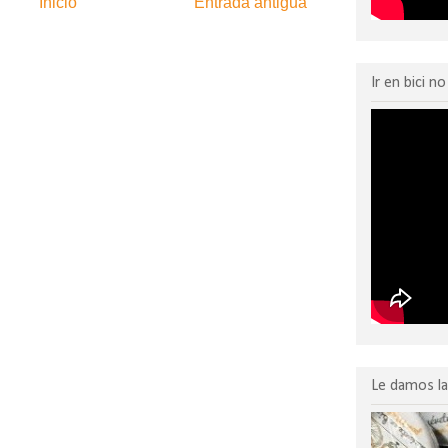
Inicio
Entrada antigua
:
Enviar comentarios (Atom)
Ir en bici n
Le damos la 