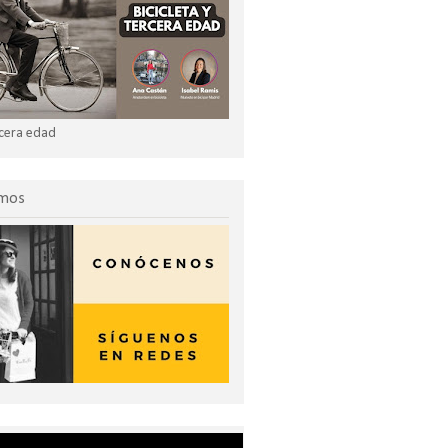
ercera edad
omos