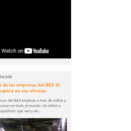
tacada
% de las empresas del IBEX 35
cabicis en sus oficinas
sas del IBEX emplean a más de millón y
sonas en todo el mundo. Un millón y
ajadores que van y vie...