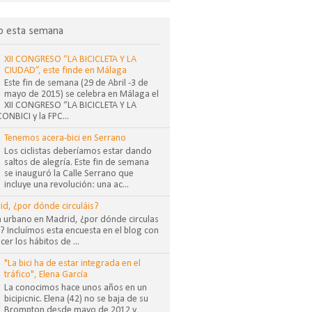
o esta semana
XII CONGRESO “LA BICICLETA Y LA
CIUDAD”, este finde en Málaga
Este fin de semana (29 de Abril -3 de
mayo de 2015) se celebra en Málaga el
XII CONGRESO “LA BICICLETA Y LA
NBICI y la FPC...
Tenemos acera-bici en Serrano
Los ciclistas deberíamos estar dando
saltos de alegría. Este fin de semana
se inauguró la Calle Serrano que
incluye una revolución: una ac...
id, ¿por dónde circuláis?
sta urbano en Madrid, ¿por dónde circulas
 Incluímos esta encuesta en el blog con
cer los hábitos de ...
"La bici ha de estar integrada en el
tráfico", Elena García
La conocimos hace unos años en un
bicipicnic. Elena (42) no se baja de su
Brompton desde mayo de 2012 y