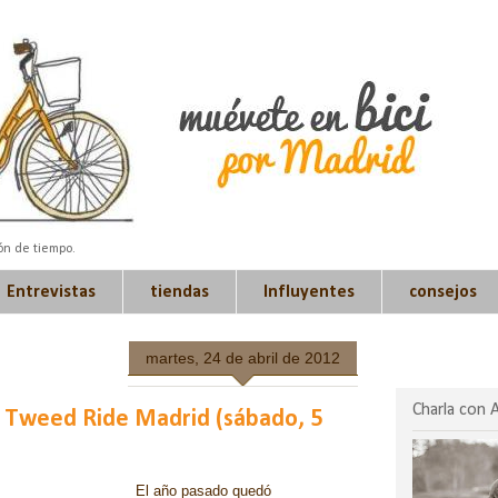
ión de tiempo.
Entrevistas
tiendas
Influyentes
consejos
martes, 24 de abril de 2012
Charla con 
 II Tweed Ride Madrid (sábado, 5
El año pasado quedó