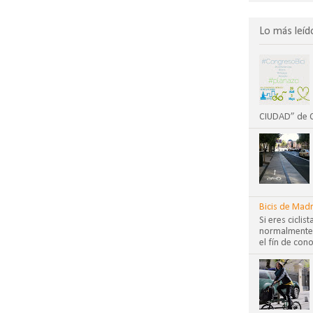
Lo más leíd
CIUDAD” de CO
Bicis de Madr
Si eres cicli
normalmente?
el fín de cono